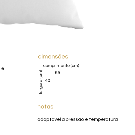
dimensões
comprimento (cm)
 e
largura (cm)
65
40
a
notas
adaptável a pressão e temperatura