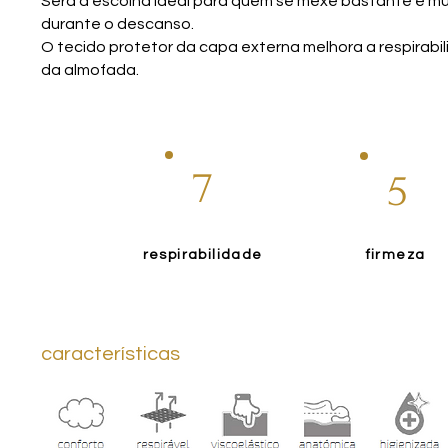
Será a escolha ideal para quem se mexe bastante e m
durante o descanso.
O tecido protetor da capa externa melhora a respirabil
da almofada.
7
5
respirabilidade
firmeza
características