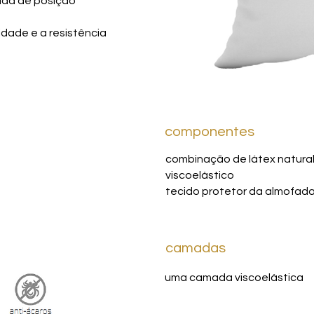
uda de posição
idade e a resistência
componentes
combinação de látex natural
viscoelástico
tecido protetor da almofad
camadas
uma camada viscoelástica