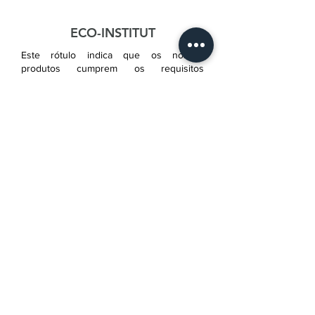
ECO-INSTITUT
Este rótulo indica que os nossos
produtos cumprem os requisitos
rigorosos em matéria de poluentes e
emissões.
FSC®
O Forest Stewardship Council promove