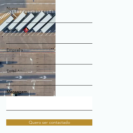
Nome
Cargo
Empresa
Email
Mensagem
Quero ser contactado