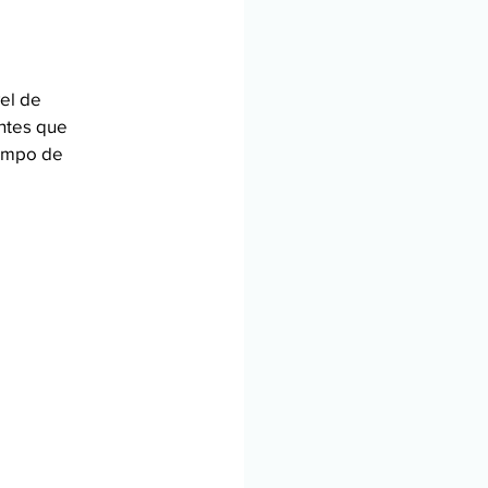
vel de
ntes que
tempo de