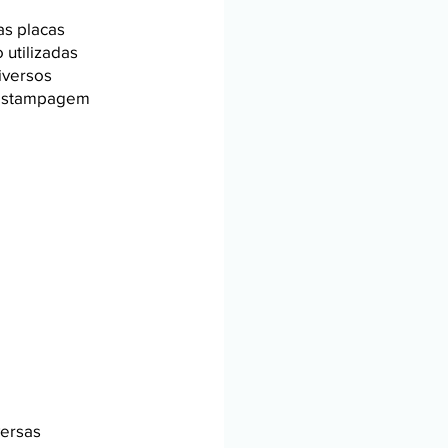
as placas
 utilizadas
iversos
a estampagem
ersas