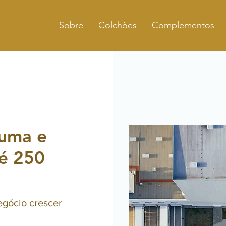
Sobre
Colchões
Complementos
uma e
té 250
egócio crescer