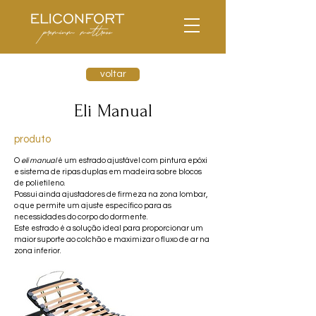
voltar
Eli Manual
produto
O
eli manual
é um estrado ajustável com pintura epóxi
e sistema de ripas duplas em madeira sobre blocos
de polietileno.
Possui ainda ajustadores de firmeza na zona lombar,
o que permite um ajuste específico para as
necessidades do corpo do dormente.
Este estrado é a solução ideal para proporcionar um
maior suporte ao colchão e maximizar o fluxo de ar na
zona inferior.