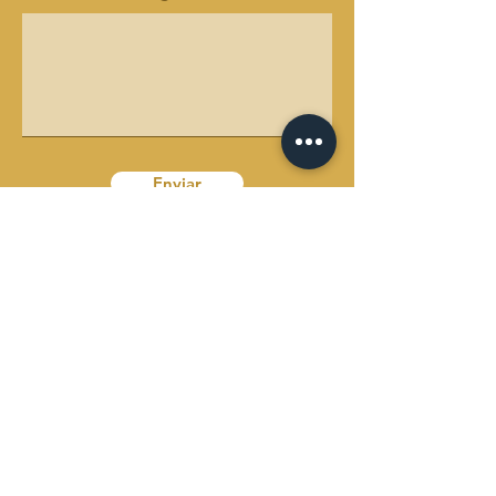
Enviar
Horário de funcionamento
Segunda-feira a sexta-feira: 8:00 às 19:00
Sábado: 9:30 às 12:00
Domingo: Fechado
Morada:
Zona Industrial de Avintes