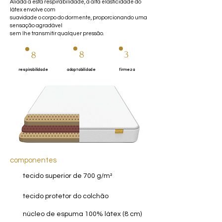
Aliada a esta respirabilidade, a alta elasticidade do
látex envolve com
suavidade o corpo do dormente, proporcionando uma
sensação agradável
sem lhe transmitir qualquer pressão.
8
3
8
respirabilidade
adaptabilidade
firmeza
componentes
1
tecido superior de 700 g/m²
2
tecido protetor do colchão
3
núcleo de espuma 100% látex (8 cm)