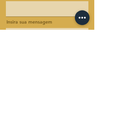
Insira sua mensagem
Enviar
Horário de funcionamento
Segunda-feira a sexta-feira: 8:00 às 19:00
Sábado: 9:30 às 12:00