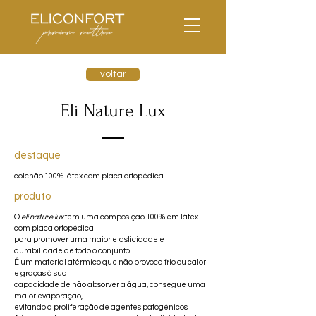
voltar
Eli Nature Lux
destaque
colchão 100% látex com placa ortopédica
produto
O
eli nature lux
tem uma composição 100% em látex
com placa ortopédica
para promover uma maior elasticidade e
durabilidade de todo o conjunto.
É um material atérmico que não provoca frio ou calor
e graças à sua
capacidade de não absorver a água, consegue uma
maior evaporação,
evitando a proliferação de agentes patogénicos.