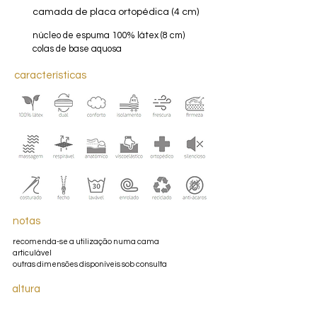
4
camada de placa ortopédica (4 cm)
5
núcleo de espuma 100% látex (8 cm)
colas de base aquosa
características
notas
recomenda-se a utilização numa cama
articulável
outras dimensões disponíveis sob consulta
altura
20 cm