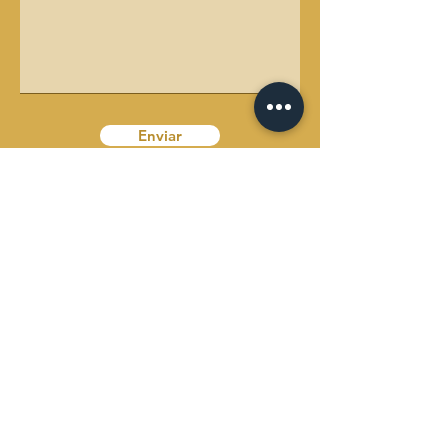
Enviar
Horário de funcionamento
Segunda-feira a sexta-feira: 8:00 às 19:00
Sábado: 9:30 às 12:00
Domingo: Fechado
Morada:
Zona Industrial de Avintes
Rua Dr. Inocêncio Osório L. Gondim, 178