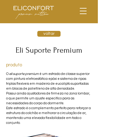
voltar
Eli Suporte Premium
produto
O
eli suporte premium
é um estrado de classe superior
com pintura eletroestática epóxi e sistema de ripas
triplas flexíveis em madeira de eucalipto suportadas
em blocos de polietileno de alta densidade.
Possui ainda ajustadores de firmeza na zona lombar,
o que permite um ajuste específico para as
necessidades do corpo do dormente.
Este estrado é o complemento perfeito para reforçar a
estrutura do colchão e melhorar a circulação de ar,
mantendo uma elevada flexibilidade em todo o
conjunto.