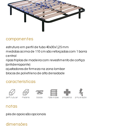
componentes
estrutura em perfil de tubo 40x30x1,25 mm
medidas acima de 110 cm são reforçadas com 1 barra
central
ripas triplas de madeira com revestimento de cortiça
(antiderrapante)
ajustadores de firmeza na zona lombar
blocos de polietileno de alta densidade
características
notas
pés de apoio são opcionais
dimensões